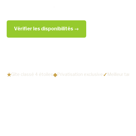
rien que pour vous
.
Vérifier les disponibilités →
Découvrir le domaine
★
◆
✓
Gîte classé 4 étoiles
Privatisation exclusive
Meilleur tarif 