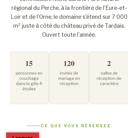
régional du Perche, à la frontière de l'Eure-et-
Loir et de l'Orne, le domaine s'étend sur 7 000
m² juste à côté du château privé de Tardais.
Ouvert toute l'année.
²
15
120
2
de
personnes en
invités de
salles de
ue
couchage
mariage en
réception de
dans le gîte 4
réception
caractère
étoiles
CE QUE VOUS RÉSERVEZ