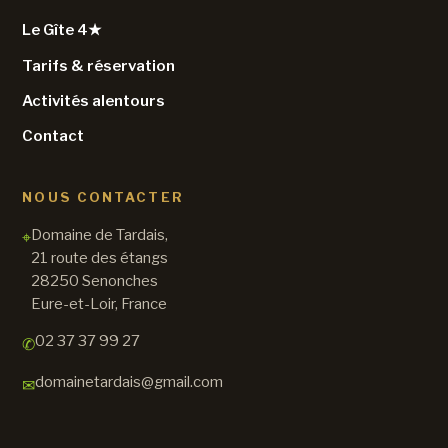
Le Gîte 4★
Tarifs & réservation
Activités alentours
Contact
NOUS CONTACTER
Domaine de Tardais,
⌖
21 route des étangs
28250 Senonches
Eure-et-Loir, France
02 37 37 99 27
✆
domainetardais@gmail.com
✉